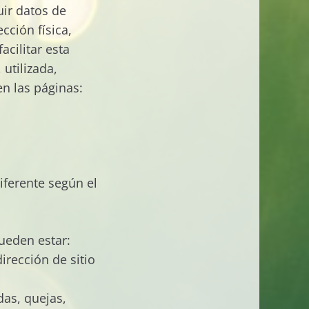
uir datos de
cción física,
acilitar esta
utilizada,
n las páginas:
diferente según el
pueden estar:
irección de sitio
das, quejas,