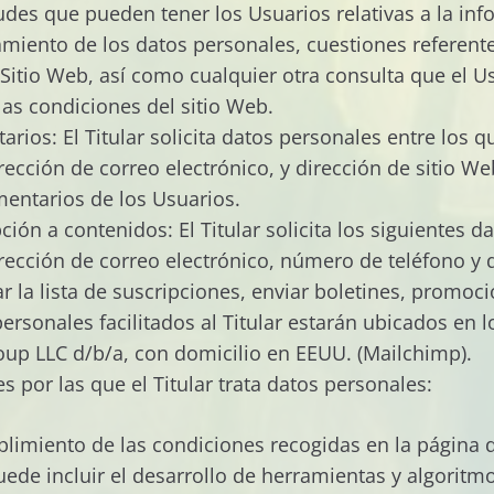
des que pueden tener los Usuarios relativas a la inf
tamiento de los datos personales, cuestiones referente
l Sitio Web, así como cualquier otra consulta que el 
las condiciones del sitio Web.
rios: El Titular solicita datos personales entre los 
ección de correo electrónico, y dirección de sitio We
mentarios de los Usuarios.
ión a contenidos: El Titular solicita los siguientes d
rección de correo electrónico, número de teléfono y 
r la lista de suscripciones, enviar boletines, promoci
ersonales facilitados al Titular estarán ubicados en 
oup LLC d/b/a, con domicilio en EEUU. (Mailchimp).
es por las que el Titular trata datos personales:
plimiento de las condiciones recogidas en la página d
 puede incluir el desarrollo de herramientas y algorit