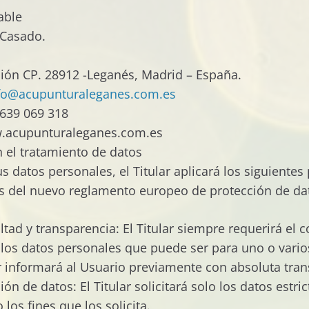
able
Casado.
ción CP. 28912 -Leganés, Madrid – España.
fo@acupunturaleganes.com.es
639 069 318
w.acupunturaleganes.com.es
n el tratamiento de datos
s datos personales, el Titular aplicará los siguientes
as del nuevo reglamento europeo de protección de da
ealtad y transparencia: El Titular siempre requerirá el
 los datos personales que puede ser para uno o varios
ar informará al Usuario previamente con absoluta tran
ón de datos: El Titular solicitará solo los datos estr
 los fines que los solicita.