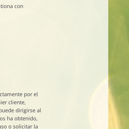
stiona con
ectamente por el
ier cliente,
uede dirigirse al
los ha obtenido,
so o solicitar la