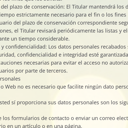
n del plazo de conservación: El Titular mantendrá los
iempo estrictamente necesario para el fin o los fines 
suario del plazo de conservación correspondiente segú
ones, el Titular revisará periódicamente las listas y 
rante un tiempo considerable.
d y confidencialidad: Los datos personales recabados
ridad, confidencialidad e integridad esté garantizada
ecauciones necesarias para evitar el acceso no autori
uarios por parte de terceros.
rsonales
tio Web no es necesario que facilite ningún dato pers
sted sí proporciona sus datos personales son los sig
e los formularios de contacto o enviar un correo elec
rio en un artículo o en una página.