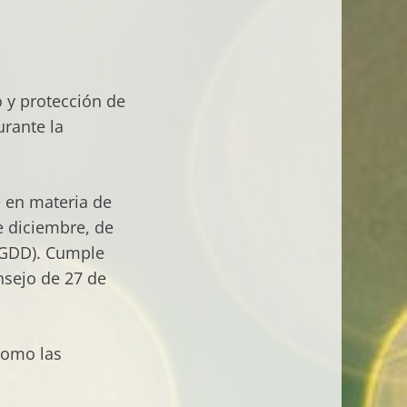
o y protección de
urante la
e en materia de
e diciembre, de
 GDD). Cumple
nsejo de 27 de
 como las