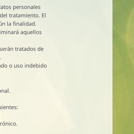
 datos personales
del tratamiento. El
n la finalidad.
eliminará aquellos
 serán tratados de
.
zado o uso indebido
onal.
uientes:
trónico.