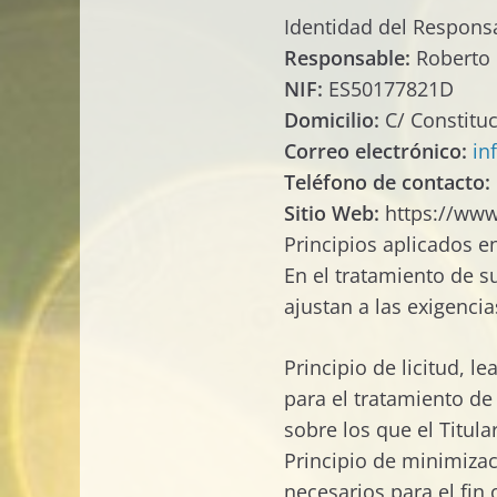
Identidad del Respons
Responsable:
Roberto 
NIF:
ES50177821D
Domicilio:
C/ Constitu
Correo electrónico:
in
Teléfono de contacto:
Sitio Web:
https://ww
Principios aplicados e
En el tratamiento de su
ajustan a las exigenci
Principio de licitud, l
para el tratamiento de
sobre los que el Titul
Principio de minimizaci
necesarios para el fin o