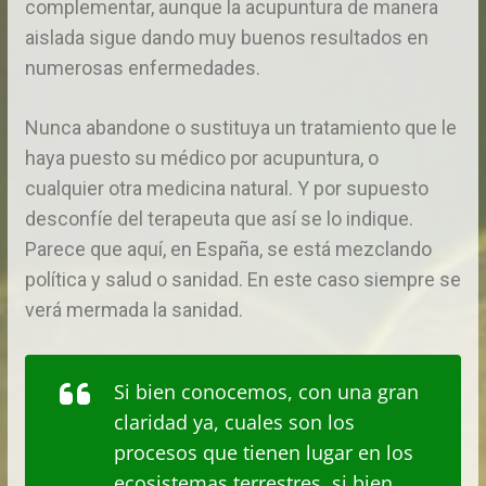
complementar, aunque la acupuntura de manera
aislada sigue dando muy buenos resultados en
numerosas enfermedades.
Nunca abandone o sustituya un tratamiento que le
haya puesto su médico por acupuntura, o
cualquier otra medicina natural. Y por supuesto
desconfíe del terapeuta que así se lo indique.
Parece que aquí, en España, se está mezclando
política y salud o sanidad. En este caso siempre se
verá mermada la sanidad.
Si bien conocemos, con una gran
claridad ya, cuales son los
procesos que tienen lugar en los
ecosistemas terrestres, si bien